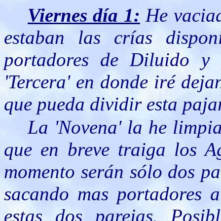
Viernes
día 1:
He vaciad
estaban las crías dispo
portadores de Diluido 
'Tercera' en donde iré deja
que pueda dividir esta paja
La 'Novena' la he limpi
que en breve traiga los A
momento serán sólo dos par
sacando mas portadores a 
estas dos parejas. Posib