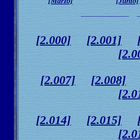
[Marzo]
[Junio]
______________ _
[2.000]
[2.001]
[2.0
[2.007]
[2.008]
[2.0
[2.014]
[2.015]
[
2.0