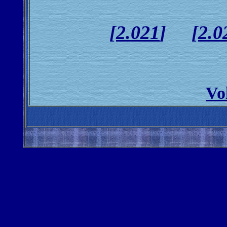
[
2.021
] [
2.0
Vo