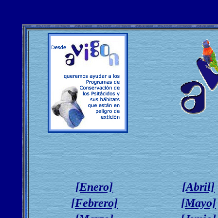
[Enero]
[Abril]
[Febrero]
[Mayo]